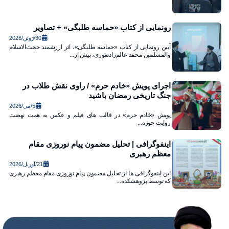
رونمایی از کتاب «حماسه طلبگی» + تصاویر
30/ژوئن/2026
آیین رونمایی از کتاب «حماسه طلبگی»، اثر ارزشمند حجت‌الاسلام
والمسلمین محمد عالم‌زاده‌نوری، پیش از...
اجرای پویش «خادم حرم» / راوی نقش طلاب در
جنگ تاریخی رمضان باشید
5/می/2026
پویش «خادم حرم» در قالب های فیلم و عکس به همت نهضت
روایت حوزه...
اینفوگرافی | تحلیل مضمون پیام نوروزی مقام
معظم رهبری
21/آوریل/2026
این اینفوگرافی ها از تحلیل مضمون پیام نوروزی مقام معظم رهبری
که توسط پژوهشکده...