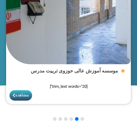
موسسه آموزش عالی حوزوی تربیت مدرس
موس
[trim_text words="20"]
مشاهده