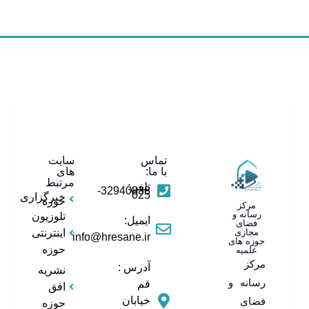
تماس
سایت
با ما:
های
مرتبط
تلفن:
32940838-
025
خبرگزاری
حوزه
مرکز
رسانه و
تلوزیون
ایمیل:
فضای
مجازی
اینترنتی
info@hresane.ir
حوزه های
حوزه
علمیه
مرکز
آدرس :
نشریه
رسانه و
قم
افق
خیابان
فضای
حوزه