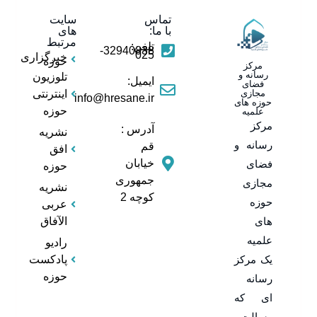
تماس
سایت
با ما:
های
مرتبط
تلفن:
32940838-
025
خبرگزاری
حوزه
مرکز
رسانه و
تلوزیون
ایمیل:
فضای
مجازی
اینترنتی
info@hresane.ir
حوزه های
حوزه
علمیه
مرکز
آدرس :
نشریه
رسانه و
قم
افق
خیابان
فضای
حوزه
جمهوری
مجازی
نشریه
کوچه 2
حوزه
عربی
های
الآفاق
علمیه
رادیو
یک مرکز
پادکست
حوزه
رسانه
ای که
رسالت