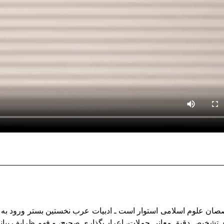
صصان علوم اسلامی استوار است ـ ادبیات عرب نخستین بستر ورود به ف
تشخیص دقیق معانی جملات، اعراب‌گذاری صحیح، و فهم ظرایف بیانی 