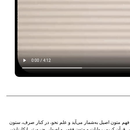
هم متون اصیل به‌شمار می‌آید و علم نحو، در کنار صرف، ستون
قرآن کریم، روایات و متون فقهی و اصولی ضرورتی انکارناپذیر