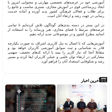
آموزشی خود در عرصه‌های تخصصی مهارتی و محتوایی امروز با
ایجاد زیرساختی قوی در آموزش مجازی، بستری مناسب و جامع را
برای طلاب و فعالان فرهنگی کشور پدید آورده و آماده خدمت
رسانی در جهت رشد و ارتقاء آنان است.
در این بستر در دسته بندی‌های گوناگون تلاش کرده‌ایم تا تمامی
عرصه‌های مرتبط با فضای مجازی، هنر ورسانه را به استفاده از
اساتید مطرح کشور و در موضوعاتی جدید ارائه دهیم.
آموزش‌هایی که با اتصال به پنل کاربری اشراق، به صورت یکپارچه
قادر به شناسایی و ثبت سوابق آموزشی کاربران خواهد بود و
متقابلا آنجا که نیاز کاربر را ببیند با ارائه کدهای تخفیف، سهمی
مشارکتی در ارتقاء توان علمی و عملی کاربران ایفا کرده و مسیر
رشد و شکوفایی استعداد آنان را فراهم آورد.
آخرین اخبار
تصاویر/
فرا
میزگردهای
پوی
تخصصی با
«بر
موضوع
خاد
خونخواهی
حرم
و انتقام
مشا
خون قائد