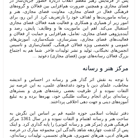
پس از فرمایش‌ رهبر معظم انقلاب درباره حضور جریان‌ساز در
فضای مجازی و همچنین ضرورت هم‌افزایی‌ بین فعالان و گروه‌های
فرهنگی فعال در فضای مجازی، معاونت فضای مجازی، هنر و
رسانه ماموریت‌ها و اهداف خود را بازتعریف کرد. از این رو، برای
امور زیر از همیاری و همکاری و فعالیت همه فعالان فضای مجازی
استقبال می‌کند. اهم این ماموریت ها و وظایف: پایش، رصد و
آینده‌پژوهی فضای مجازی، تعامل، هم‌افزایی و حمایت از فعالان و
فعالیت‌های فضای مجازی، بسترسازی، شبکه‌سازی، آموزش‌های
عمومی و تخصصی ویژه فعالان فرهنگی، گفتمان‌سازی و تاسیس
انجمن‌های نخبگانی، تولید و نشر تولیدات فاخر. شما هم به اجتماع
بزرگ فعالان رسانه‌های نوین (فضای مجازی) دعوتید …
مرکز هنر و رسانه
با توجه به نقش اثر گذار هنر و رسانه در احساس و اندیشه
مخاطب، علمای دین با وجود دغدغه‌های علمی، به این عرصه نیز
التفات نموده و از ظرفیت‌ بعضی رشته‌های هنری و بسترهای
رسانه‌ای برای انجام رسالت طلبگی خود، بهره‌ها برده و به تبلیغ
آموزه‌های دینی و جهت دهی اخلاقی پرداختند.
دفتر تبلیغات اسلامی حوزه علمیه قم بر اساس این نگرش به
ساحت هنر و رسانه اهتمام و التفات نموده و در سال 1361 مرکز
فرهنگی هنری (مرکز هنر و رسانه کنونی) را پایه گذاری کرد. و اینک
پس از گذشت چهاردهه شاهد بالندگی این مجموعه مبارک در عرصه
هنرهای ادبی، هنرهای تصویری، هنرهای تجسمی، تولیدات رسانه‌ای،