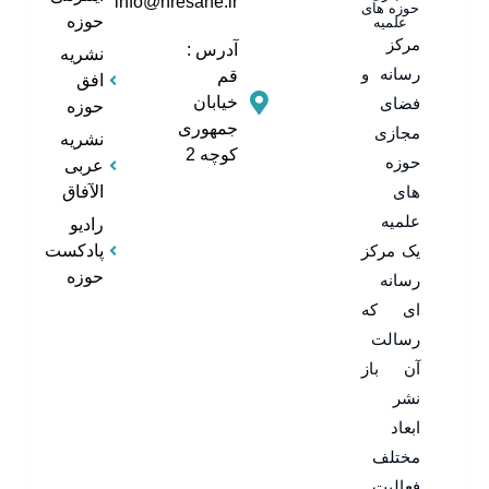
info@hresane.ir
حوزه های
حوزه
علمیه
مرکز
آدرس :
نشریه
رسانه و
قم
افق
خیابان
فضای
حوزه
جمهوری
مجازی
نشریه
کوچه 2
حوزه
عربی
های
الآفاق
علمیه
رادیو
یک مرکز
پادکست
حوزه
رسانه
ای که
رسالت
آن باز
نشر
ابعاد
مختلف
فعالیت