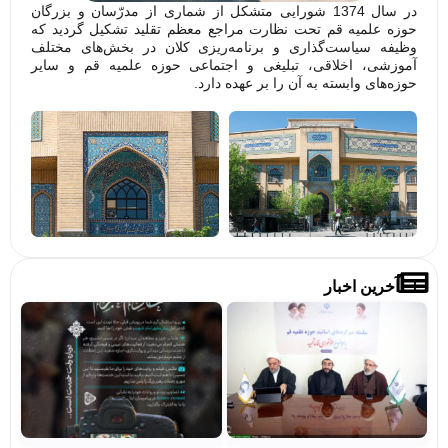
در سال 1374 شورایی متشکل از شماری از مدرّسان و بزرگان
حوزه علمیه قم تحت نظارت مراجع معظم تقلید تشکیل گردید که
وظیفه سیاست‌گذاری و برنامه‌ریزی کلان در بخش‌های مختلف
آموزشی، اخلاقی، تبلیغی و اجتماعی حوزه علمیه قم و سایر
حوزه‌های وابسته به آن را بر عهده دارد.
آخرین اخبار
تصاویر/
فرا
میزگردهای
پوی
تخصصی با
«بر
موضوع
خاد
خونخواهی
حرم
و انتقام
مشا
خون قائد
شهید
مشاهده