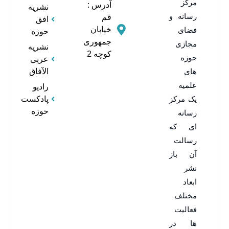
مرکز
آدرس :
نشریه
رسانه و
قم
افق
خیابان
فضای
حوزه
جمهوری
مجازی
نشریه
کوچه 2
حوزه
عربی
های
الآفاق
علمیه
رادیو
یک مرکز
پادکست
حوزه
رسانه
ای که
رسالت
آن باز
نشر
ابعاد
مختلف
فعالیت
ها در