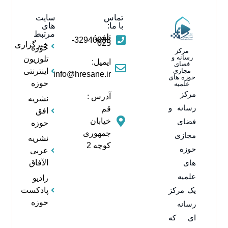
تماس
سایت
با ما:
های
مرتبط
تلفن:
32940838-
025
خبرگزاری
حوزه
مرکز
رسانه و
تلوزیون
ایمیل:
فضای
مجازی
اینترنتی
info@hresane.ir
حوزه های
حوزه
علمیه
مرکز
آدرس :
نشریه
رسانه و
قم
افق
خیابان
فضای
حوزه
جمهوری
مجازی
نشریه
کوچه 2
حوزه
عربی
های
الآفاق
علمیه
رادیو
یک مرکز
پادکست
حوزه
رسانه
ای که