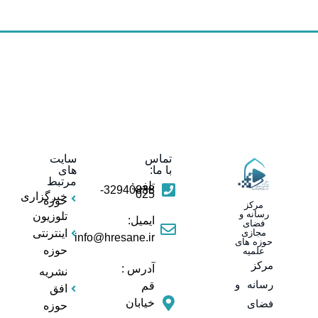
تماس
سایت
با ما:
های
مرتبط
تلفن:
32940838-
025
خبرگزاری
حوزه
مرکز
رسانه و
تلوزیون
ایمیل:
فضای
مجازی
اینترنتی
info@hresane.ir
حوزه های
حوزه
علمیه
مرکز
آدرس :
نشریه
رسانه و
قم
افق
خیابان
فضای
حوزه