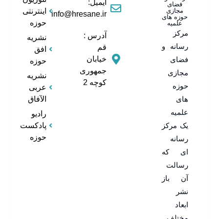
ایمیل:
فضای
مجازی
اینترنتی
info@hresane.ir
حوزه های
حوزه
علمیه
مرکز
آدرس :
نشریه
رسانه و
قم
افق
خیابان
فضای
حوزه
جمهوری
مجازی
نشریه
کوچه 2
حوزه
عربی
های
الآفاق
علمیه
رادیو
یک مرکز
پادکست
حوزه
رسانه
ای که
رسالت
آن باز
نشر
ابعاد
مختلف