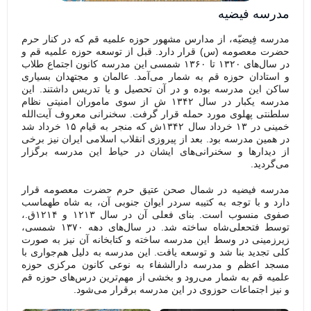
مدرسه فیضیه
مدرسه فِیضیّه، از مدارس مشهور حوزه علمیه قم که در کنار حرم
حضرت معصومه (س) قرار دارد. قبل از توسعه حوزه علمیه قم و
در سال‌های ۱۳۲۰ تا ۱۳۶۰ شمسی این مدرسه کانون اجتماع طلاب
و استادان حوزه قم به شمار می‌آمد. عالمان و مجتهدان بسیاری
ساکن این مدرسه بوده و در آن تحصیل و یا تدریس داشتند. این
مدرسه یکبار در سال ۱۳۴۲ ش از سوی ماموران امنیتی نظام
سلطنتی پهلوی مورد حمله قرار گرفت. سخنرانی معروف آیت‌الله
خمینی در ۱۳ خرداد سال ۱۳۴۲ش که منجر به قیام ۱۵ خرداد شد
در همین مدرسه بود. بعد از پیروزی انقلاب اسلامی ایران نیز برخی
از دیدارها و سخنرانی‌های ایشان در حیاط این مدرسه برگزار
می‌گردید.
مدرسه فیضیه در شمال صحن عتیق حرم حضرت معصومه قرار
دارد و با توجه به کتیبه سردر ایوان جنوبی آن، به شاه طهماسب
صفوی منسوب است. بنای فعلی آن در سال ۱۲۱۳ و ۱۲۱۴ق.،
توسط فتحعلی‌شاه ساخته شد. در سال‌های دهه ۱۳۷۰ شمسی،
زیر‌زمینی در وسط این مدرسه ساخته و کتابخانه آن نیز به صورت
کلی تجدید بنا شد و توسعه یافت. این مدرسه به دلیل هم‌جواری با
مسجد اعظم و مدرسه دارالشفاء به نوعی کانون مرکزی حوزه
علمیه قم به شمار می‌رود و بخشی از مهم‌ترین درس‌های حوزه قم
و نیز اجتماعات حوزوی در این مدرسه برقرار می‌شود.