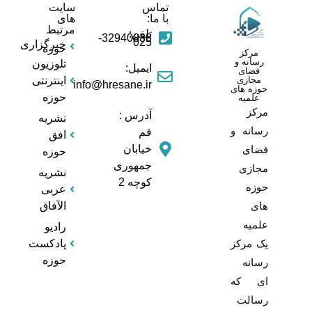
تماس
سایت
با ما:
های
مرتبط
تلفن:
32940838-
025
خبرگزاری
حوزه
مرکز
رسانه و
تلوزیون
ایمیل:
فضای
مجازی
اینترنتی
info@hresane.ir
حوزه های
حوزه
علمیه
مرکز
آدرس :
نشریه
رسانه و
قم
افق
خیابان
فضای
حوزه
جمهوری
مجازی
نشریه
کوچه 2
حوزه
عربی
های
الآفاق
علمیه
رادیو
یک مرکز
پادکست
حوزه
رسانه
ای که
رسالت