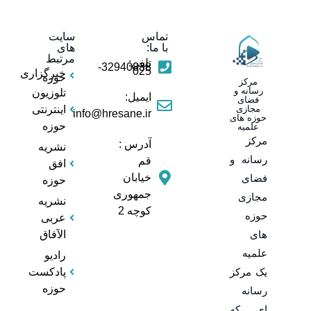
تماس
سایت
با ما:
های
مرتبط
تلفن:
32940838-
025
خبرگزاری
حوزه
مرکز
رسانه و
تلوزیون
ایمیل:
فضای
مجازی
اینترنتی
info@hresane.ir
حوزه های
حوزه
علمیه
مرکز
آدرس :
نشریه
رسانه و
قم
افق
خیابان
فضای
حوزه
جمهوری
مجازی
نشریه
کوچه 2
حوزه
عربی
های
الآفاق
علمیه
رادیو
یک مرکز
پادکست
حوزه
رسانه
ای که