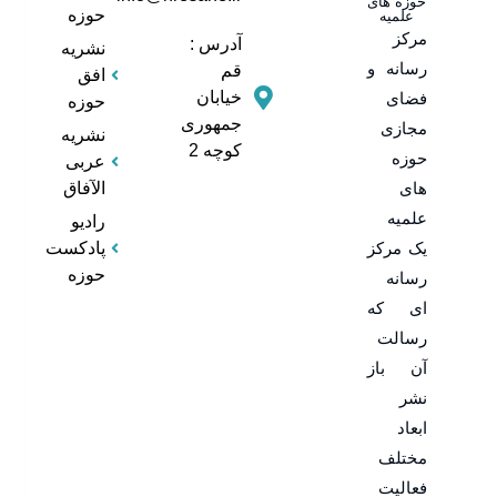
حوزه های
حوزه
علمیه
مرکز
آدرس :
نشریه
رسانه و
قم
افق
خیابان
فضای
حوزه
جمهوری
مجازی
نشریه
کوچه 2
حوزه
عربی
های
الآفاق
علمیه
رادیو
یک مرکز
پادکست
حوزه
رسانه
ای که
رسالت
آن باز
نشر
ابعاد
مختلف
فعالیت