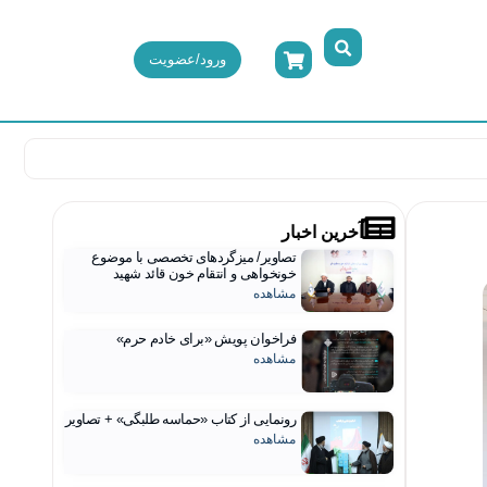
ورود/عضویت
آخرین اخبار
تصاویر/ میزگردهای تخصصی با موضوع
خونخواهی و انتقام خون قائد شهید
مشاهده
فراخوان پویش «برای خادم حرم»
مشاهده
رونمایی از کتاب «حماسه طلبگی» + تصاویر
مشاهده