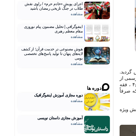
اجرای پویش «خادم حرم» / راوی نقش
طلاب در جنگ تاریخی رمضان باشید
مشاهده
اینفوگرافی | تحلیل مضمون پیام نوروزی
مقام معظم رهبری
مشاهده
هوش مصنوعی در خدمت قرآن؛ از کشف
لایه‌های پنهان تا تولید پاسخ‌های تخصصی
بومی
مشاهده
س گردید.
 سطح۳ ، تبلیغ (گرایش سطح۳ حج) با مجوز رسمی از
حوزه و پنج رشته حکمت و عرفان اسلامی گرایش اجتماعی سطح۳ ، حکمت و عرفان اسلامی ، گرایش عرفان و شریعت سطح۴ ، فقه
دوره ها
 می‌شود که صرفاً
دوره مجازی آموزش اینفوگرافیک
مشاهده
 و گزینش ویژه
آموزش مجازی داستان نویسی
مشاهده