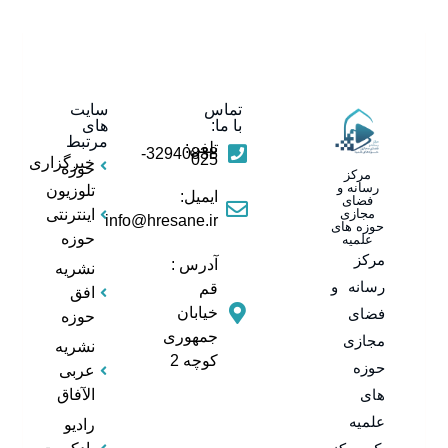
تماس
سایت
با ما:
های
مرتبط
تلفن:
32940838-
025
خبرگزاری
حوزه
مرکز
رسانه و
تلوزیون
ایمیل:
فضای
مجازی
اینترنتی
info@hresane.ir
حوزه های
حوزه
علمیه
مرکز
آدرس :
نشریه
رسانه و
قم
افق
خیابان
فضای
حوزه
جمهوری
مجازی
نشریه
کوچه 2
حوزه
عربی
های
الآفاق
علمیه
رادیو