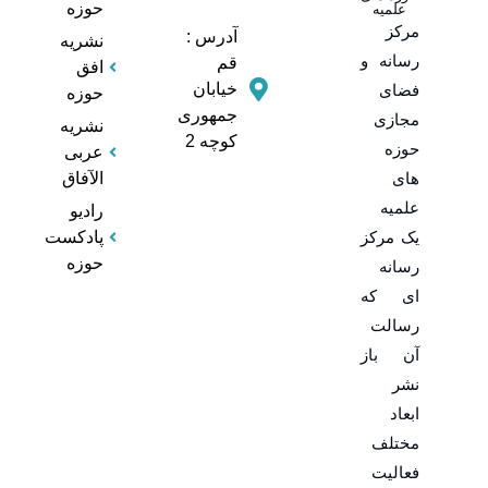
حوزه
علمیه
مرکز
آدرس :
نشریه
رسانه و
قم
افق
خیابان
فضای
حوزه
جمهوری
مجازی
نشریه
کوچه 2
حوزه
عربی
های
الآفاق
علمیه
رادیو
یک مرکز
پادکست
حوزه
رسانه
ای که
رسالت
آن باز
نشر
ابعاد
مختلف
فعالیت