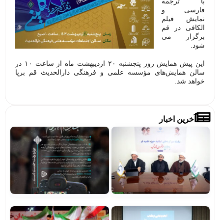
با ترجمه
فارسی و
نمایش فیلم
الکافی در قم
برگزار می
شود.
این پیش همایش روز پنجشنبه ۲۰ اردیبهشت ماه از ساعت ۱۰ در
سالن همایش‌های مؤسسه علمی و فرهنگی دارالحدیث قم برپا
خواهد شد.
آخرین اخبار
تصاویر/
فرا
میزگردهای
پوی
تخصصی با
«بر
موضوع
خاد
خونخواهی
حرم
و انتقام
مشا
خون قائد
شهید
مشاهده
رونمایی
اجر
از کتاب
پوی