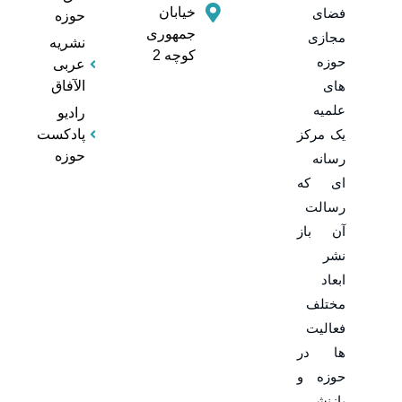
خیابان
فضای
حوزه
جمهوری
مجازی
نشریه
کوچه 2
حوزه
عربی
های
الآفاق
علمیه
رادیو
یک مرکز
پادکست
حوزه
رسانه
ای که
رسالت
آن باز
نشر
ابعاد
مختلف
فعالیت
ها در
حوزه و
بازنشر