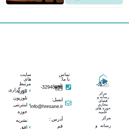
تماس
سایت
با ما:
های
مرتبط
تلفن:
32940838-
025
خبرگزاری
حوزه
مرکز
رسانه و
تلوزیون
ایمیل:
فضای
مجازی
اینترنتی
info@hresane.ir
حوزه های
حوزه
علمیه
مرکز
آدرس :
نشریه
رسانه و
قم
افق