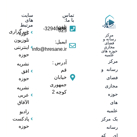
تماس
سایت
با ما:
های
مرتبط
تلفن:
32940838-
025
خبرگزاری
حوزه
مرکز
رسانه و
تلوزیون
ایمیل:
فضای
مجازی
اینترنتی
info@hresane.ir
حوزه های
حوزه
علمیه
مرکز
آدرس :
نشریه
رسانه و
قم
افق
خیابان
فضای
حوزه
جمهوری
مجازی
نشریه
کوچه 2
حوزه
عربی
های
الآفاق
علمیه
رادیو
یک مرکز
پادکست
حوزه
رسانه
ای که