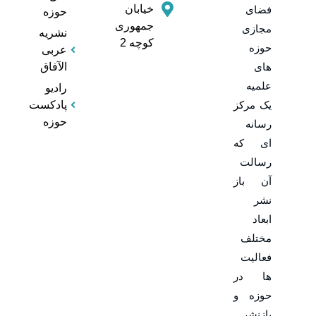
خیابان
فضای
حوزه
جمهوری
مجازی
نشریه
کوچه 2
حوزه
عربی
های
الآفاق
علمیه
رادیو
یک مرکز
پادکست
حوزه
رسانه
ای که
رسالت
آن باز
نشر
ابعاد
مختلف
فعالیت
ها در
حوزه و
بازنشر