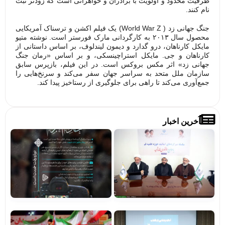
ظرفیت محدود و اولویت با برادران و خواهرانی است که زودتر ثبت
نام کنند.
جنگ جهانی زد ( World War Z) یک فیلم اکشن و ترسناک آمریکایی
محصول سال ۲۰۱۳ به کارگردانی مارک فورستر است. نوشته متیو
مایکل کارناهان، درو گدارد و دیمون لیندلوف، بر اساس داستانی از
کارناهان و جی. مایکل استراچینسکی، و بر اساس «رمان جنگ
جهانی زد» اثر مکس بروکس است. در این فیلم، بازپرس سابق
سازمان ملل متحد به سراسر جهان سفر می‌کند و سرنخ‌هایی را
جمع‌آوری می‌کند تا راهی برای جلوگیری از رستاخیز پیدا کند.
آخرین اخبار
تصاویر/
فرا
میزگردهای
پوی
تخصصی با
«بر
موضوع
خاد
خونخواهی
حرم
و انتقام
مشا
خون قائد
شهید
مشاهده
رونمایی
اجر
از کتاب
پوی