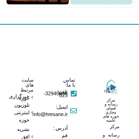
تماس
سایت
با ما:
های
مرتبط
تلفن:
32940838-
025
خبرگزاری
حوزه
مرکز
رسانه و
تلوزیون
ایمیل:
فضای
مجازی
اینترنتی
info@hresane.ir
حوزه های
حوزه
علمیه
مرکز
آدرس :
نشریه
رسانه و
قم
افق