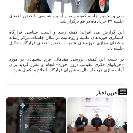
سی و پنجمین جلسه کمیته رصد و آسیب شناسی با حضور اعضای
جلسه ۲۹ خردادماه در قم برگزار شد.
این گزارش می افزاید: کمیته رصد و آسیب شناسی قرارگاه
کنشگری حوزه های علمیه و روحانیت در سالن جلسات مرکز رسانه
و فضای مجازی حوزه های علمیه با حضور اعضای قرارگاه تشکیل
جلسه داد.
در جلسه این کمیته، بررسی مقدماتی فرم پیشنهادی در مورد
«جریانهای فکری عقیدتی درون حوزه» انجام و مقرر گردید برای
آماده سازی جهت ارسال به شورای قرارگاه، اصلاح و تکمیل شود.
آخرین اخبار
تصاویر/
فرا
میزگردهای
پوی
تخصصی با
«بر
موضوع
خاد
خونخواهی
حرم
و انتقام
مشا
خون قائد
شهید