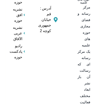
حوزه
علمیه
مرکز
آدرس :
نشریه
رسانه و
قم
افق
خیابان
فضای
حوزه
جمهوری
مجازی
نشریه
کوچه 2
حوزه
عربی
های
الآفاق
علمیه
رادیو
یک مرکز
پادکست
حوزه
رسانه
ای که
رسالت
آن باز
نشر
ابعاد
مختلف
فعالیت