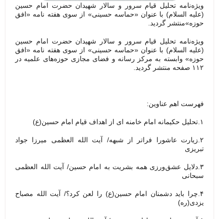
ویژه‌نامه تحلیل قیام سرور و سالار شهیدان حضرت امام حسین
(علیه السلام) با عنوان «حماسه حسینی» از سوی هفته نامه «افق
حوزه»منتشر گردید.
ویژه‌نامه تحلیل قیام سرور و سالار شهیدان حضرت امام حسین
(علیه السلام) با عنوان «حماسه حسینی» از سوی هفته نامه «افق
حوزه» وابسته به مرکز رسانه و فضای مجازی حوزه‌های علمیه در
۱۱۲ صفحه منتشر گردید.
فهرست اهم عناوین:
۱.تحلیل حکیمانه امام خامنه ای از اهداف قیام امام حسین(ع)
۲.زیارت عاشورا فراتر از شبهه/ آیت الله العظمی میرزا جواد
تبریزی
۳.دلایل عشق‌ورزی همه بشریت به امام حسین/ آیت الله العظمی
سبحانی
۴.چرا باید دشمنان امام حسین(ع) را لعن کرد؟/ آیت الله مصباح
یزدی(ره)