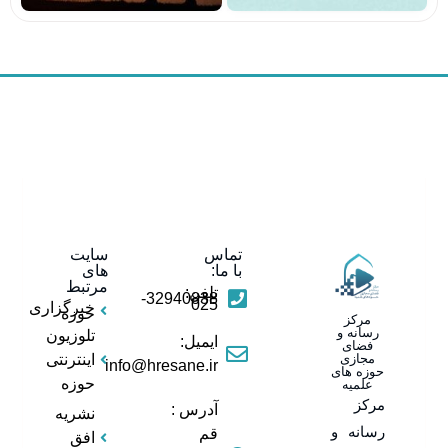
تماس
سایت
با ما:
های
مرتبط
تلفن:
32940838-
025
خبرگزاری
حوزه
مرکز
رسانه و
تلوزیون
ایمیل:
فضای
مجازی
اینترنتی
info@hresane.ir
حوزه های
حوزه
علمیه
مرکز
آدرس :
نشریه
رسانه و
قم
افق