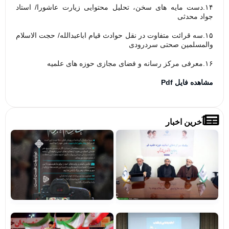
۱۴.دست مایه های سخن، تحلیل محتوایی زیارت عاشورا/ استاد
جواد محدثی
۱۵.سه قرائت متفاوت در نقل حوادث قیام اباعبدالله/ حجت الاسلام
والمسلمین صحتی سردرودی
۱۶.معرفی مرکز رسانه و فضای مجازی حوزه های علمیه
مشاهده فایل Pdf
آخرین اخبار
تصاویر/
فرا
میزگردهای
پوی
تخصصی با
«بر
موضوع
خاد
خونخواهی
حرم
و انتقام
مشا
خون قائد
شهید
مشاهده
رونمایی
اجر
از کتاب
پوی