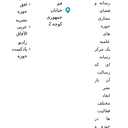
رسانه و
قم
افق
خیابان
فضای
حوزه
جمهوری
مجازی
نشریه
کوچه 2
حوزه
عربی
های
الآفاق
علمیه
رادیو
یک مرکز
پادکست
حوزه
رسانه
ای که
رسالت
آن باز
نشر
ابعاد
مختلف
فعالیت
ها در
حوزه و