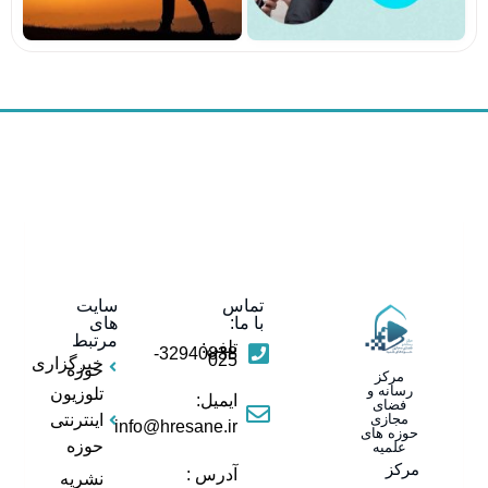
تماس
سایت
با ما:
های
مرتبط
تلفن:
32940838-
025
خبرگزاری
حوزه
مرکز
رسانه و
تلوزیون
ایمیل:
فضای
مجازی
اینترنتی
info@hresane.ir
حوزه های
حوزه
علمیه
مرکز
آدرس :
نشریه