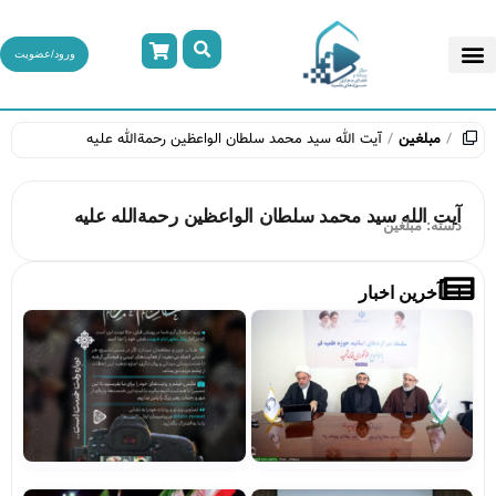
ورود/عضویت
مبلغین
آیت الله سید محمد سلطان الواعظین رحمة‌الله علیه
آیت الله سید محمد سلطان الواعظین رحمة‌الله علیه
دسته:
مبلغین
آخرین اخبار
تصاویر/
فرا
میزگردهای
پوی
تخصصی با
«بر
موضوع
خاد
خونخواهی
حرم
و انتقام
مشا
خون قائد
شهید
مشاهده