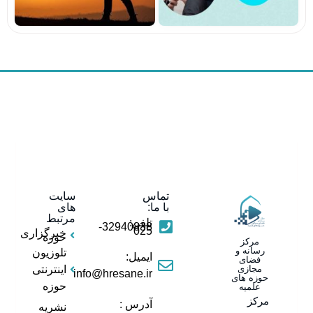
تماس
سایت
با ما:
های
مرتبط
تلفن:
32940838-
025
خبرگزاری
حوزه
مرکز
رسانه و
تلوزیون
ایمیل:
فضای
مجازی
اینترنتی
info@hresane.ir
حوزه های
حوزه
علمیه
مرکز
آدرس :
نشریه