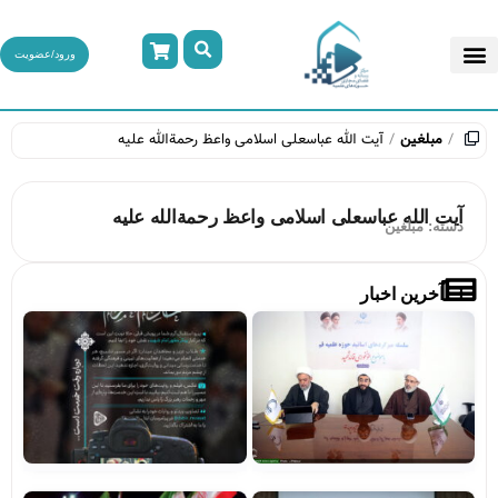
ورود/عضویت
مبلغین
آیت الله عباسعلی اسلامی واعظ رحمة‌الله علیه
آیت الله عباسعلی اسلامی واعظ رحمة‌الله علیه
دسته:
مبلغین
آخرین اخبار
تصاویر/
فرا
میزگردهای
پوی
تخصصی با
«بر
موضوع
خاد
خونخواهی
حرم
و انتقام
مشا
خون قائد
شهید
مشاهده