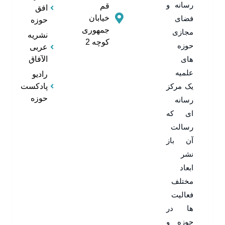
رسانه و
قم
افق
خیابان
فضای
حوزه
جمهوری
مجازی
نشریه
کوچه 2
حوزه
عربی
های
الآفاق
علمیه
رادیو
یک مرکز
پادکست
حوزه
رسانه
ای که
رسالت
آن باز
نشر
ابعاد
مختلف
فعالیت
ها در
حوزه و