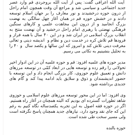
آیت الله اعرافی گفت: پس از آیت الله بروجردی قم وارد عصر
جدید اجتماعی و سیاسی شد و مراجع آن وقت همچون امام راحل
از درون حوزه درخشیدند و نور معارف را بر جهان اسلام توسعه
دادند و در خشش حوزه قم در همان آغاز چهل سالگی به نهضت
بزرگ انجامید و از درون این مجاهدت علمی و کارهای سنگین
فرهنگی نهضتی با رهبری امام راحل درخشید و آن نهضت منتج به
انقلاب بزرگ اسلامی در ایران شد و در این ۴۰ سال با همه فراز و
فرودها قم تلاش کره در خدمت دین و نظام و اندیشه دینی و تعالی
معرفت دینی تلاش کند و امروز که این سالها و یکصد سال و ۴۰ را
به تحلیل بنشینیم به نکاتی می رسیم.
مدیر حوزه های علمیه افزود: قم و حوزه علمیه آن در این ادوار اخیر
تحولاتی را رقم زده و توسعه هایی در ابعاد کمّی در توسعه مرزهای
دانش و تعمیق علوم حوزوی، کار بزرگی انجام داد و این توسعه با
حضور اندیشمندان و ذوق و سلایق باید ادامه پیدا کند و گام های
جدیدی برداشته شود.
وی افزود: اما در این محور توسعه مرزهای علوم اسلامی و حوزوی
شاهد تطورات گسترده ای بودیم که البته همچنان در آغاز راه هستیم.
اگر در حوزه فقه اصول به این تجربه یکصدساله نگاه کنیم به رغم
این که جای نقد وجود دارد، نیازهای جدید همچنان پاسخ نگرفته است
ولی مسیر سخت طی شده است.
حوزه بالنده