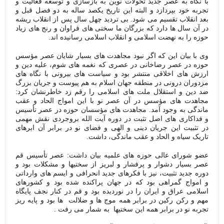
با نگاه به عصر جدید تحولات نوین به بازسازی و توسعه فعالیت و
تجربه خود بپردازد و البته این تاریخ یکصد ساله به دو فصل قبل و
بعد انقلاب تقسیم می شود. بی تردید چهل سال پس از انقلاب ریشه
در آن سال ها دارد که بزرگان ما سختی های فراوان و رنج های زیاد
حوزه را به نهضت اسلامی و انقلاب اسلامی رسانیده اند.
وی با بیان این که اگر نبود مجاهدت های بسیار شایان عصر مؤسس
حوزه در عصر رضاخانی در عصری که نغمه های شوم، علیه دین و
ارزش های اخلاقی منتشر بود و سیاست های بیرونی با نگاه های
مزدوران درونی در منطقه جهان اسلام به هم پیوست و جریان بزرگ
ضد دین و استقلال ملت های اسلامی را رقم زد خاطرنشان کرد:
مجاهدت های مؤسس در آن عصر نو با این امواج الحاد و عقب
ماندگی به وجود آمد. مجاهدت های مؤسسان حوزه در عصر تأسیس
و فداکاری های اصل تثبت در دوره آیت الله بروجردی نقش مهمی
در تثبیت این جریان دینی و الهی و فضای نو در برابر آن ابرهای
تاریک سیاه و الحاد و عقب ماندگی، داشت.
عضو شورای عالی حوزه های علمیه بیان داشت: عصر تأسیس قم
عصر بسیار دشوار و پرفشار و لبریز از سختیها و مشکلات بود و
دوره جدید تثبیت، نیز با فکرهای جدید انحرافی و ایسم های وارداتی
و امواج گمراهی بود که در جهان پراکنده شده بود و کشورهای
اسلامی عراق و ایران را در نوردیده بود و قم در کنار نجف پایگاه
مهم و رکن رکین در برابر همه موج ها و ضلالت ها بود و پایه ریز
تجربه نو در برابر همه این سختیها به شمار می رفت .