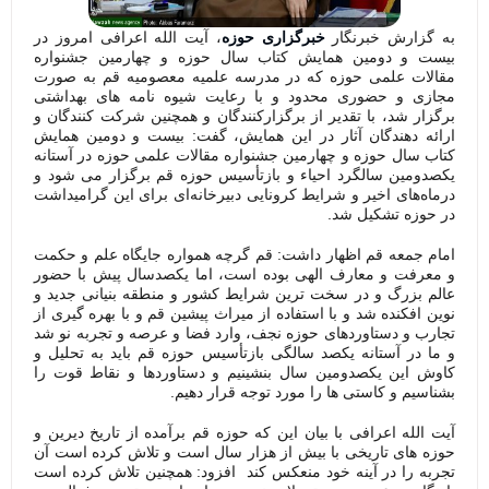
به گزارش خبرنگار
خبرگزاری حوزه
، آیت الله اعرافی امروز در
بیست و دومین همایش کتاب سال حوزه و چهارمین جشنواره
مقالات علمی حوزه که در مدرسه علمیه معصومیه قم به صورت
مجازی و حضوری محدود و با رعایت شیوه نامه های بهداشتی
برگزار شد، با تقدیر از برگزارکنندگان و همچنین شرکت کنندگان و
ارائه دهندگان آثار در این همایش، گفت: بیست و دومین همایش
کتاب سال حوزه و چهارمین جشنواره مقالات علمی حوزه در آستانه
یکصدومین سالگرد احیاء و بازتأسیس حوزه قم برگزار می شود و
درماه‌های اخیر و شرایط کرونایی دبیرخانه‌ای برای این گرامیداشت
در حوزه تشکیل شد.
امام جمعه قم اظهار داشت: قم گرچه همواره جایگاه علم و حکمت
و معرفت و معارف الهی بوده است، اما یکصدسال پیش با حضور
عالم بزرگ و در سخت ترین شرایط کشور و منطقه بنیانی جدید و
نوین افکنده شد و با استفاده از میراث پیشین قم و با بهره گیری از
تجارب و دستاوردهای حوزه نجف، وارد فضا و عرصه و تجربه نو شد
و ما در آستانه یکصد سالگی بازتأسیس حوزه قم باید به تحلیل و
کاوش این یکصدومین سال بنشینیم و دستاوردها و نقاط قوت را
بشناسیم و کاستی ها را مورد توجه قرار دهیم.
آیت الله اعرافی با بیان این که حوزه قم برآمده از تاریخ دیرین و
حوزه های تاریخی با بیش از هزار سال است و تلاش کرده است آن
تجربه را در آینه خود منعکس کند افزود: همچنین تلاش کرده است