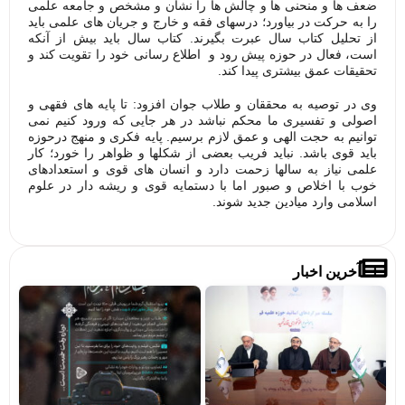
ضعف ها و منحنی ها و چالش ها را نشان و مشخص و جامعه علمی
را به حرکت در بیاورد؛ درسهای فقه و خارج و جریان های علمی باید
از تحلیل کتاب سال عبرت بگیرند. کتاب سال باید بیش از آنکه
است، فعال در حوزه پیش رود و اطلاع رسانی خود را تقویت کند و
تحقیقات عمق بیشتری پیدا کند.
وی در توصیه به محققان و طلاب جوان افزود: تا پایه های فقهی و
اصولی و تفسیری ما محکم نباشد در هر جایی که ورود کنیم نمی
توانیم به حجت الهی و عمق لازم برسیم. پایه فکری و منهج درحوزه
باید قوی باشد. نباید فریب بعضی از شکلها و ظواهر را خورد؛ کار
علمی نیاز به سالها زحمت دارد و انسان های قوی و استعدادهای
خوب با اخلاص و صبور اما با دستمایه قوی و ریشه دار در علوم
اسلامی وارد میادین جدید شوند.
آخرین اخبار
تصاویر/
فرا
میزگردهای
پوی
تخصصی با
«بر
موضوع
خاد
خونخواهی
حرم
و انتقام
مشا
خون قائد
شهید
مشاهده