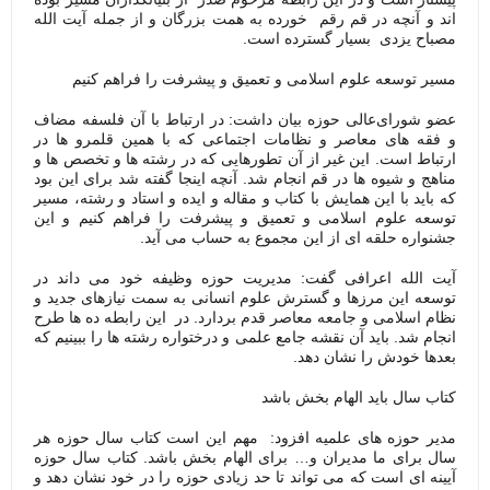
اند و آنچه در قم رقم خورده به همت بزرگان و از جمله آیت الله
مصباح یزدی بسیار گسترده است.
مسیر توسعه علوم اسلامی و تعمیق و پیشرفت را فراهم کنیم
عضو شورای‌عالی حوزه بیان داشت: در ارتباط با آن فلسفه مضاف
و فقه های معاصر و نظامات اجتماعی که با همین قلمرو ها در
ارتباط است. این غیر از آن تطورهایی که در رشته ها و تخصص ها و
مناهج و شیوه ها در قم انجام شد. آنچه اینجا گفته شد برای این بود
که باید با این همایش با کتاب و مقاله و ایده و استاد و رشته، مسیر
توسعه علوم اسلامی و تعمیق و پیشرفت را فراهم کنیم و این
جشنواره حلقه ای از این مجموع به حساب می آید.
آیت الله اعرافی گفت: مدیریت حوزه وظیفه خود می داند در
توسعه این مرزها و گسترش علوم انسانی به سمت نیازهای جدید و
نظام اسلامی و جامعه معاصر قدم بردارد. در این رابطه ده ها طرح
انجام شد. باید آن نقشه جامع علمی و درختواره رشته ها را ببینیم که
بعدها خودش را نشان دهد.
کتاب سال باید الهام بخش باشد
مدیر حوزه های علمیه افزود: مهم این است کتاب سال حوزه هر
سال برای ما مدیران و… برای الهام بخش باشد. کتاب سال حوزه
آیینه ای است که می تواند تا حد زیادی حوزه را در خود نشان دهد و