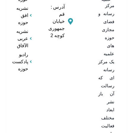
مرکز
آدرس :
نشریه
رسانه و
قم
افق
خیابان
فضای
حوزه
جمهوری
مجازی
نشریه
کوچه 2
حوزه
عربی
های
الآفاق
علمیه
رادیو
یک مرکز
پادکست
حوزه
رسانه
ای که
رسالت
آن باز
نشر
ابعاد
مختلف
فعالیت