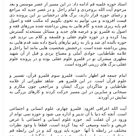
استاد حوزه علمیه قم ادامه داد: در این مسیر از عصر موسس و بعد
مرحوم آیت الله بروجردی و امام راحل و در عصر جدید که مراجع
و زعمای حوزه قرار دارند، برگ های درخشانی بر این پرونده ذی
قیمت افزودند و می توانیم به نحوی بگوییم که مکتب فقه و اصول
قم پایه ریزی شده و گام هایی به پیش برداشته شده مرزهای فقه و
اصول به قلمرو نو و عرصه های جدید و مسائل مستحدثه گسترش
پیدا کرده و در حوزه علوم عقلی و فلسفه و کلام بی تردید قم،
حوزه بالنده ای شد و باز به رغم نیازهای پاسخ داده نشد قدم هایی به
پیش برداشته شده است. درخشش شخصیت هایی مانند اما راحل و
علامه طباطبایی، جوادی آملی و مصباح یزدی و قبل از آن شهید
مطهری مبشران نو در قلمرو علوم عقلی بوده و در پرونده علوم
عقلی،برگ های زرینی افزوده است.
امام جمعه قم اظهار داشت: قلمرو سوم قلمرو قرآن، تفسیر و
علوم قرآن است. در این قلمرو هم شاهد تطوراتی از علامه
طباطبایی و شاگردان بزرگ ایشان و مراجعی چون مکارم و
سبحانی و سایرین در این مسیر حرکت کردند و کارهای بزرگی به
نمایش در آوردند.
آیت الله اعرافی افزود: قلمرو چهارم، علوم انسانی و اجتماعی
است. آنچه که دنیا با آن تدبیر و اداره می شود و حوزه نمی تواند از
ورود در آن غفلت کند. حوزه علوم انسانی و اجتماعی با عرض
عریض و دامنه وسیعی که پیدا کرده است، قطعا با وجود نظرات
مختلف در رابطه با آنها حوزه باید ورود کند و در این رابطه قم
پیشتاز است و در این رابطه مرحوم صدر از بنیانگذاران مسیر بوده