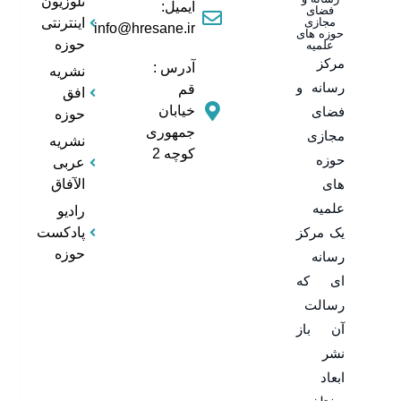
تلوزیون
ایمیل:
فضای
مجازی
اینترنتی
info@hresane.ir
حوزه های
حوزه
علمیه
مرکز
آدرس :
نشریه
رسانه و
قم
افق
خیابان
فضای
حوزه
جمهوری
مجازی
نشریه
کوچه 2
حوزه
عربی
های
الآفاق
علمیه
رادیو
یک مرکز
پادکست
حوزه
رسانه
ای که
رسالت
آن باز
نشر
ابعاد