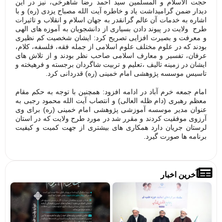
حجت الاسلام و المسلمین سید احمد رضا شاهرخی، نیز در این
دیدار ضمن گرامیداشت یاد و خاطره آیت الله مصباح یزدی (ره) و با
اشاره به خدمات آن عالم گرانقدر به جهان اسلام و انقلاب و تاثیرات
طرح ولایت در پیوند دادن بسیاری از دانشجویان به آموزه های الهی
و معرفت و بصیرت افزایی تصریح کرد: ایشان شخصیت کم نظیری
بودند که در علوم مختلف علوم اسلامی از جمله فقه، فلسفه، کلام،
عرفان، تفسیر و معارف اسلامی صاحب نظر بودند و از تلاش های
ایشان در زمینه تالیف ،تعلیم و تربیت شاگردان برجسته و فرهیخته و
تاسیس موسسه پژوهشی امام خمینی (ره) قدردانی کرد.
امام جمعه خرم آباد در ادامه افزود: همچنین با توجه به حکم مقام
معظم رهبری (دام ظله العالی) و انتصاب آیت الله محمود رجبی به
عنوان مدیر موسسه آموزشی پژوهشی امام خمینی (ره) برای وی
آرزوی موفقیت کردند و مقرر شد در مورد طرح ولایت که در استان
لرستان جریان دارد همکاری های بیشتری از جهت کمیت و کیفیت
برنامه ها صورت گیرد.
آخرین اخبار
تصاویر/
فرا
میزگردهای
پوی
تخصصی با
«بر
موضوع
خاد
خونخواهی
حرم