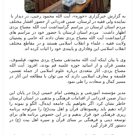
به گزارش خبرگزاری «حوزه»، آیت الله محمود رجبی، در دیدار با
نماینده ولی فقیه در لرستان، ضمن قدردانی از حضور اقشار مختلف
مردم استان لرستان در مراسم گرامیداشت آیت الله مصباح یزدی
اظهار داشت: مردم استان لرستان با حضور خود در مراسم های
گرامیداشت آیت الله مصباح یزدی نشان دادند که حامی و پشتیبان
ولایت فقیه ، علماء و انقلاب اسلامی هستند و در مقاطع مختلف
انقلاب اسلامی این وفاداری و پایبندی خود را اثبات کرده اند.
وی با بیان اینکه آیت الله محمدتقی مصباح یزدی مجتهد، فیلسوف،
مفسر قرآن و از اساتید حوزه علمیه قم بودند، افزود: آیت الله
مصباح یزدی، آثار متعددی درباره علوم اسلامی از جمله تفسیر،
فلسفه و معارف اسلامی دارند که می توان با مطالعه این آثار در
مسیر کمال و سعادت را طی نمود.
مدیر مؤسسه آموزشی و پژوهشی امام خمینی (ره) در پایان این
دیدار ضمن قدردانی از اقدامات فرهنگی و مذهبی در استان لرستان
خاطر نشان کرد: اگر بخواهیم یک جامعه ایده‌آل، الگو و نمونه را
ارائه دهیم باید رهنمودهای قرآن و اهل بیت(ع) را سرلوحه برنامه
ریزی فرهنگی خود قرار بدهیم و در این خصوص برنامه های برای
توسعه دینی و فرهنگی بر مبنای قرآن و سیره اهل بیت (ع) در
دستور کار قرار گیرد .