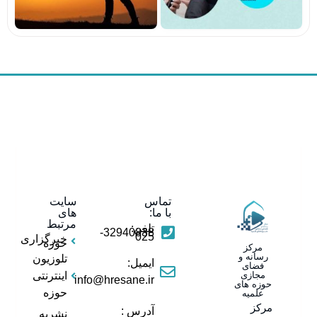
تماس
سایت
با ما:
های
مرتبط
تلفن:
32940838-
025
خبرگزاری
حوزه
مرکز
رسانه و
تلوزیون
ایمیل:
فضای
مجازی
اینترنتی
info@hresane.ir
حوزه های
حوزه
علمیه
مرکز
آدرس :
نشریه