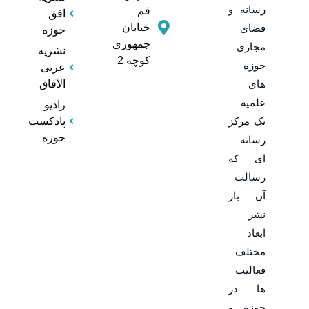
رسانه و
قم
افق
خیابان
فضای
حوزه
جمهوری
مجازی
نشریه
کوچه 2
حوزه
عربی
های
الآفاق
علمیه
رادیو
یک مرکز
پادکست
حوزه
رسانه
ای که
رسالت
آن باز
نشر
ابعاد
مختلف
فعالیت
ها در
حوزه و