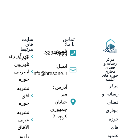
تماس
سایت
با ما:
های
مرتبط
تلفن:
32940838-
025
خبرگزاری
حوزه
مرکز
رسانه و
تلوزیون
ایمیل:
فضای
مجازی
اینترنتی
info@hresane.ir
حوزه های
حوزه
علمیه
مرکز
آدرس :
نشریه
رسانه و
قم
افق
خیابان
فضای
حوزه
جمهوری
مجازی
نشریه
کوچه 2
حوزه
عربی
های
الآفاق
علمیه
رادیو