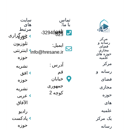
تماس
سایت
با ما:
های
مرتبط
تلفن:
32940838-
025
خبرگزاری
حوزه
مرکز
رسانه و
تلوزیون
ایمیل:
فضای
مجازی
اینترنتی
info@hresane.ir
حوزه های
حوزه
علمیه
مرکز
آدرس :
نشریه
رسانه و
قم
افق
خیابان
فضای
حوزه
جمهوری
مجازی
نشریه
کوچه 2
حوزه
عربی
های
الآفاق
علمیه
رادیو
یک مرکز
پادکست
حوزه
رسانه