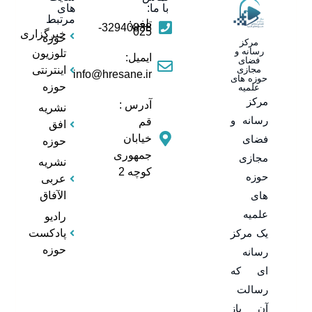
با ما:
های
مرتبط
تلفن:
32940838-
025
خبرگزاری
حوزه
مرکز
رسانه و
تلوزیون
ایمیل:
فضای
مجازی
اینترنتی
info@hresane.ir
حوزه های
حوزه
علمیه
مرکز
آدرس :
نشریه
رسانه و
قم
افق
خیابان
فضای
حوزه
جمهوری
مجازی
نشریه
کوچه 2
حوزه
عربی
های
الآفاق
علمیه
رادیو
یک مرکز
پادکست
حوزه
رسانه
ای که
رسالت
آن باز