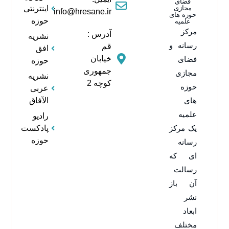
فضای
مجازی
اینترنتی
info@hresane.ir
حوزه های
حوزه
علمیه
مرکز
آدرس :
نشریه
رسانه و
قم
افق
خیابان
فضای
حوزه
جمهوری
مجازی
نشریه
کوچه 2
حوزه
عربی
های
الآفاق
علمیه
رادیو
یک مرکز
پادکست
حوزه
رسانه
ای که
رسالت
آن باز
نشر
ابعاد
مختلف