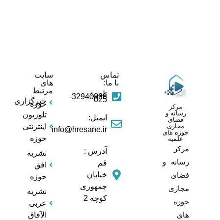
تماس
سایت
با ما:
های
مرتبط
تلفن:
32940838-
025
خبرگزاری
حوزه
مرکز
رسانه و
تلوزیون
ایمیل:
فضای
مجازی
اینترنتی
info@hresane.ir
حوزه های
حوزه
علمیه
مرکز
آدرس :
نشریه
رسانه و
قم
افق
خیابان
فضای
حوزه
جمهوری
مجازی
نشریه
کوچه 2
حوزه
عربی
های
الآفاق