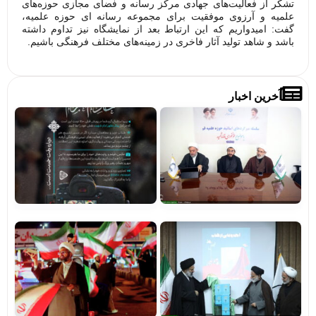
تشکر از فعالیت‌های جهادی مرکز رسانه و فضای مجازی حوزه‌های
علمیه و آرزوی موفقیت برای مجموعه رسانه ای حوزه علمیه،
گفت: امیدواریم که این ارتباط بعد از نمایشگاه نیز تداوم داشته
باشد و شاهد تولید آثار فاخری در زمینه‌های مختلف فرهنگی باشیم.
آخرین اخبار
تصاویر/
فراخو
میزگردهای
پویش
تخصصی با
«برای
موضوع
خادم
خونخواهی
حرم»
و انتقام
مشاه
خون قائد
شهید
مشاهده
رونمایی
اجرای
از کتاب
پویش
«حماسه
«خادم
طلبگی»
حرم» 
+
راوی
تصاویر
نقش
طلاب
مشاهده
در جن
تاریخ