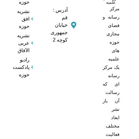
حوزه
علمیه
مرکز
آدرس :
نشریه
رسانه و
قم
افق
خیابان
فضای
حوزه
جمهوری
مجازی
نشریه
کوچه 2
حوزه
عربی
های
الآفاق
علمیه
رادیو
یک مرکز
پادکست
حوزه
رسانه
ای که
رسالت
آن باز
نشر
ابعاد
مختلف
فعالیت