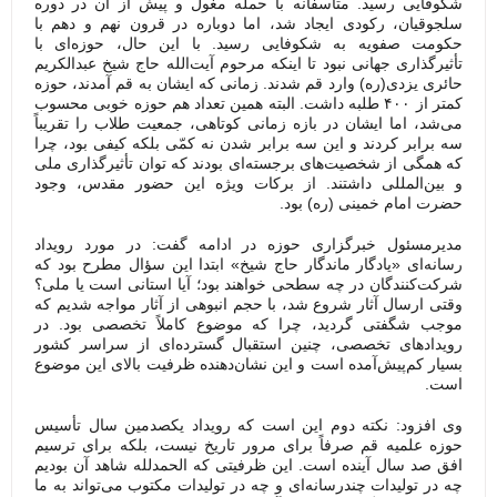
شکوفایی رسید. متأسفانه با حمله مغول و پیش از آن در دوره
سلجوقیان، رکودی ایجاد شد، اما دوباره در قرون نهم و دهم با
حکومت صفویه به شکوفایی رسید. با این حال، حوزه‌ای با
تأثیرگذاری جهانی نبود تا اینکه مرحوم آیت‌الله حاج شیخ عبدالکریم
حائری یزدی(ره) وارد قم شدند. زمانی که ایشان به قم آمدند، حوزه
کمتر از ۴۰۰ طلبه داشت. البته همین تعداد هم حوزه خوبی محسوب
می‌شد، اما ایشان در بازه زمانی کوتاهی، جمعیت طلاب را تقریباً
سه برابر کردند و این سه برابر شدن نه کمّی بلکه کیفی بود، چرا
که همگی از شخصیت‌های برجسته‌ای بودند که توان تأثیرگذاری ملی
و بین‌المللی داشتند. از برکات ویژه این حضور مقدس، وجود
حضرت امام خمینی (ره) بود.
مدیرمسئول خبرگزاری حوزه در ادامه گفت: در مورد رویداد
رسانه‌ای «یادگار ماندگار حاج شیخ» ابتدا این سؤال مطرح بود که
شرکت‌کنندگان در چه سطحی خواهند بود؛ آیا استانی است یا ملی؟
وقتی ارسال آثار شروع شد، با حجم انبوهی از آثار مواجه شدیم که
موجب شگفتی گردید، چرا که موضوع کاملاً تخصصی بود. در
رویدادهای تخصصی، چنین استقبال گسترده‌ای از سراسر کشور
بسیار کم‌پیش‌آمده است و این نشان‌دهنده ظرفیت بالای این موضوع
است.
وی افزود: نکته دوم این است که رویداد یکصدمین سال تأسیس
حوزه علمیه قم صرفاً برای مرور تاریخ نیست، بلکه برای ترسیم
افق صد سال آینده است. این ظرفیتی که الحمدلله شاهد آن بودیم
چه در تولیدات چندرسانه‌ای و چه در تولیدات مکتوب می‌تواند به ما