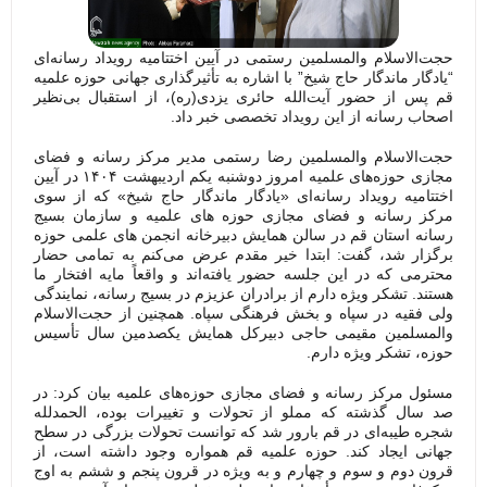
حجت‌الاسلام والمسلمین رستمی در آیین اختتامیه رویداد رسانه‌ای
“یادگار ماندگار حاج شیخ” با اشاره به تأثیرگذاری جهانی حوزه علمیه
قم پس از حضور آیت‌الله حائری یزدی(ره)، از استقبال بی‌نظیر
اصحاب رسانه از این رویداد تخصصی خبر داد.
حجت‌الاسلام والمسلمین رضا رستمی مدیر مرکز رسانه و فضای
مجازی حوزه‌های علمیه امروز دوشنبه یکم اردیبهشت ۱۴۰۴ در آیین
اختتامیه رویداد رسانه‌ای «یادگار ماندگار حاج شیخ» که از سوی
مرکز رسانه و فضای مجازی حوزه های علمیه و سازمان بسیج
رسانه استان قم در سالن همایش دبیرخانه انجمن های علمی حوزه
برگزار شد، گفت: ابتدا خیر مقدم عرض می‌کنم به تمامی حضار
محترمی که در این جلسه حضور یافته‌اند و واقعاً مایه افتخار ما
هستند. تشکر ویژه دارم از برادران عزیزم در بسیج رسانه، نمایندگی
ولی فقیه در سپاه و بخش فرهنگی سپاه. همچنین از حجت‌الاسلام
والمسلمین مقیمی حاجی دبیرکل همایش یکصدمین سال تأسیس
حوزه، تشکر ویژه دارم.
مسئول مرکز رسانه و فضای مجازی حوزه‌های علمیه بیان کرد: در
صد سال گذشته که مملو از تحولات و تغییرات بوده، الحمدلله
شجره طیبه‌ای در قم بارور شد که توانست تحولات بزرگی در سطح
جهانی ایجاد کند. حوزه علمیه قم همواره وجود داشته است، از
قرون دوم و سوم و چهارم و به ویژه در قرون پنجم و ششم به اوج