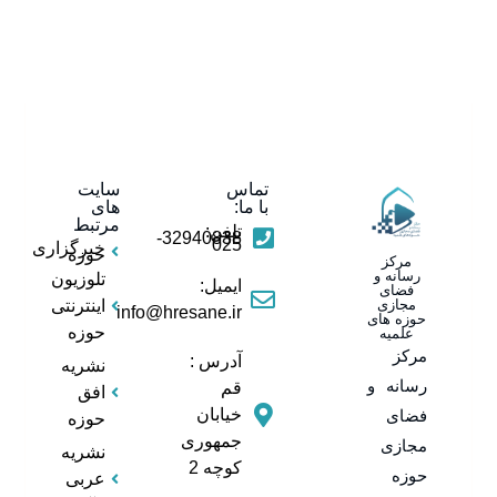
تماس
سایت
با ما:
های
مرتبط
تلفن:
32940838-
025
خبرگزاری
حوزه
مرکز
رسانه و
تلوزیون
ایمیل:
فضای
مجازی
اینترنتی
info@hresane.ir
حوزه های
حوزه
علمیه
مرکز
آدرس :
نشریه
رسانه و
قم
افق
خیابان
فضای
حوزه
جمهوری
مجازی
نشریه
کوچه 2
حوزه
عربی