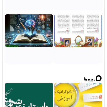
باشید
مشاهده
اینفوگرافی
هوش
| تحلیل
مصنوعی
مضمون
در
پیام
خدمت
نوروزی
قرآن؛ از
مقام
کشف
معظم
لایه‌های
رهبری
پنهان تا
تولید
مشاهده
پاسخ‌های
تخصصی
بومی
مشاهده
دوره مجازی
آموزش
آموزش
مجازی
اینفوگرافیک
داستان
نویسی
مشاهده
مشاهده