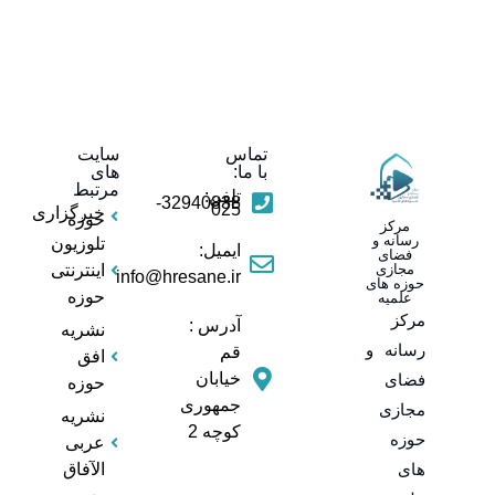
تماس
سایت
با ما:
های
مرتبط
تلفن:
32940838-
025
خبرگزاری
حوزه
تلوزیون
ایمیل:
اینترنتی
info@hresane.ir
حوزه
آدرس :
نشریه
قم
افق
خیابان
حوزه
جمهوری
نشریه
کوچه 2
عربی
الآفاق