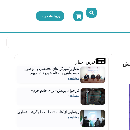
ورود/عضویت
آخرین اخبار
یش
تصاویر/ میزگردهای تخصصی با موضوع
خونخواهی و انتقام خون قائد شهید
مشاهده
فراخوان پویش «برای خادم حرم»
مشاهده
رونمایی از کتاب «حماسه طلبگی» + تصاویر
مشاهده