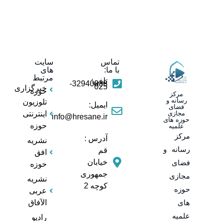
تماس
سایت
با ما:
های
مرتبط
تلفن:
32940838-
025
خبرگزاری
حوزه
مرکز
رسانه و
تلوزیون
ایمیل:
فضای
مجازی
اینترنتی
info@hresane.ir
حوزه های
حوزه
علمیه
مرکز
آدرس :
نشریه
رسانه و
قم
افق
خیابان
فضای
حوزه
جمهوری
مجازی
نشریه
کوچه 2
حوزه
عربی
های
الآفاق
علمیه
رادیو