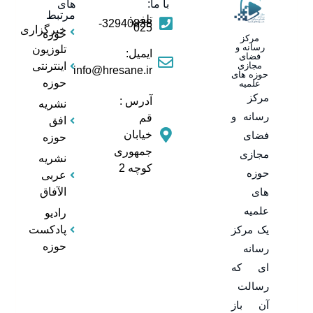
با ما:
های
مرتبط
تلفن:
32940838-
025
خبرگزاری
حوزه
مرکز
رسانه و
تلوزیون
ایمیل:
فضای
مجازی
اینترنتی
info@hresane.ir
حوزه های
حوزه
علمیه
مرکز
آدرس :
نشریه
رسانه و
قم
افق
خیابان
فضای
حوزه
جمهوری
مجازی
نشریه
کوچه 2
حوزه
عربی
های
الآفاق
علمیه
رادیو
یک مرکز
پادکست
حوزه
رسانه
ای که
رسالت
آن باز