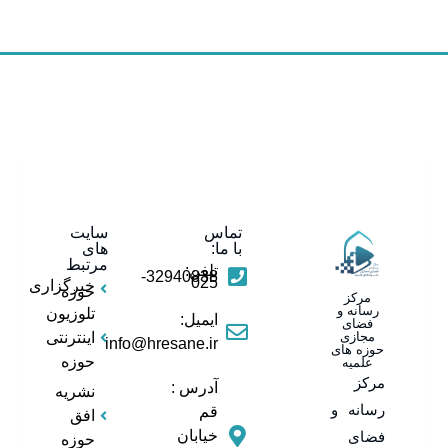
تماس
سایت
با ما:
های
مرتبط
تلفن:
32940838-
025
خبرگزاری
حوزه
مرکز
رسانه و
تلوزیون
ایمیل:
فضای
مجازی
اینترنتی
info@hresane.ir
حوزه های
حوزه
علمیه
مرکز
آدرس :
نشریه
رسانه و
قم
افق
خیابان
فضای
حوزه