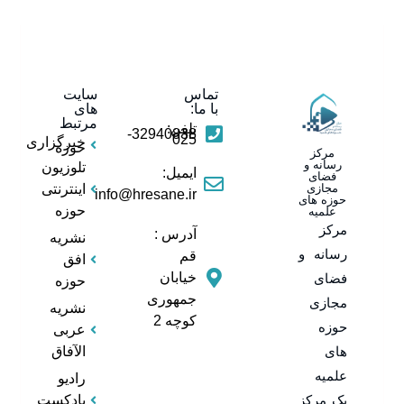
تماس
سایت
با ما:
های
مرتبط
تلفن:
32940838-
025
خبرگزاری
حوزه
مرکز
رسانه و
تلوزیون
ایمیل:
فضای
مجازی
اینترنتی
info@hresane.ir
حوزه های
حوزه
علمیه
مرکز
آدرس :
نشریه
رسانه و
قم
افق
خیابان
فضای
حوزه
جمهوری
مجازی
نشریه
کوچه 2
حوزه
عربی
های
الآفاق
علمیه
رادیو
یک مرکز
پادکست