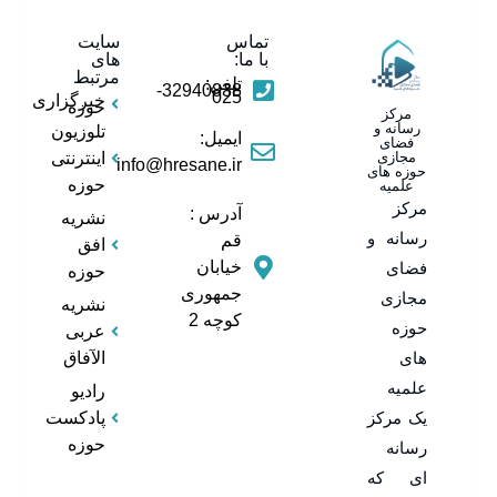
تماس
سایت
با ما:
های
مرتبط
تلفن:
32940838-
025
خبرگزاری
حوزه
مرکز
رسانه و
تلوزیون
ایمیل:
فضای
مجازی
اینترنتی
info@hresane.ir
حوزه های
حوزه
علمیه
مرکز
آدرس :
نشریه
رسانه و
قم
افق
خیابان
فضای
حوزه
جمهوری
مجازی
نشریه
کوچه 2
حوزه
عربی
های
الآفاق
علمیه
رادیو
یک مرکز
پادکست
حوزه
رسانه
ای که