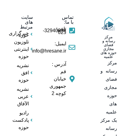
تماس
سایت
با ما:
های
مرتبط
تلفن:
32940838-
025
خبرگزاری
حوزه
مرکز
رسانه و
تلوزیون
ایمیل:
فضای
مجازی
اینترنتی
info@hresane.ir
حوزه های
حوزه
علمیه
مرکز
آدرس :
نشریه
رسانه و
قم
افق
خیابان
فضای
حوزه
جمهوری
مجازی
نشریه
کوچه 2
حوزه
عربی
های
الآفاق
علمیه
رادیو
یک مرکز
پادکست
حوزه
رسانه