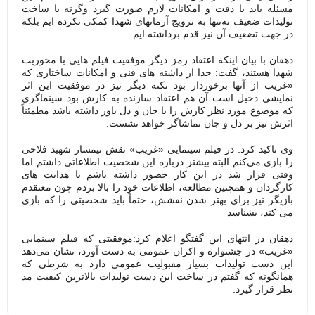
مسئله باید با دقت و امکانات لازم صورت گیرد وگرنه با ساخت
تولیدات ضعیف نه‌تنها به ترویج آرمانهای شهدا کمکی نکرده ایم بلکه
در جهت تضعیف آن نیز قدم برداشته ایم.
دهقان با بیان اینکه اعتقاد رمز دیگر موفقیت فیلم هایی با محوریت
شهدا هستند، گفت: جدا از داشته های فنی و امکانات ساختاری که
«غریب از آنها برخوردار بود نکته دیگر نیز در موفقیت این اثر
نمایشی دخیل است آن هم اعتقاد سازنده به کارش بود سینماگری
که موضوع مورد نظر کارش را با جان و دل باور داشته باشد مطمئناً
اثرش تیز بر دل و جان تماشاگر خواهد نشست.
وی تاکید کرد: در فیلم سینمایی «غریب» نقش تیمسار شهید فلاحی
را بازی می‌کنم البته بیشتر درباره این شخصیت اطلاعاتی داشتم اما
وقتی قرار شد در این کار حضور داشته باشم با هدایت های
کارگردان و همچنین مطالعه، اطلاعات خود را بالا بردم چون معتقدم
بازیگر نیز برای بهتر شدن نقشش، حتماً باید شخصیتی را که بازی
می کند، بشناسد
دهقان در انتهای این گفتگو اعلام کرد:موفقیتی که فیلم سینمایی
«غریب» در جشنواره و اکران عمومی به دست آورد، نشان می‌دهد
این دست تولیدات بسیار مقبولیت عمومی دارد به شرطی که
همانگونه که گفتم در ساخت این دست تولیدات بالاترین کیفیت مد
نظر قرار گیرد.