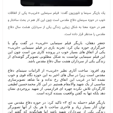
یک بازیگر سینما و تلویزیون گفت: فیلم سینمایی «غریب» یکی از اتفاقات
خوب در حوزه سینمای دفاع مقدس است چون این کار هم در بحث ساختار و
هم در حوزه معنا به شکل زیبایی زندگی یکی از سرداران هشت سال دفاع
مقدس را مدنظر قرار داده است.
جعفر دهقان، بازیگر فیلم سینمایی «غریب» در گفت وگو با
خبرگزاری حوزه بیان کرد: تجربه بازی در فیلم سینمایی «غریب»
یکی از اتفاق های بسیار خوب در پرونده کاری من است چون این
این فیلم سینمایی توانست به شکل مطلوبی تصویرگر گوشه‌ای از
زندگی یکی از سرداران هشت سال دفاع مقدس باشد.
وی افزود: ساخت آثاری نظیر «غریب» از الزامات سینمای دفاع
مقدس است زیرا در سال های اخیر به این حوزه نگاه قوی و خوب
نشده اما در غریب این اتفاق رخ نداده و ما شاهد تصویرسازی
مناسبی از یک شهید والامقام هستیم. در این کار محمدحسین لطیفی
کارگردان تلاش نکرده چهره ای فرازمینی از شهید بروجردی نشان
دهد بلکه تنها به گفتن واقعیت بسنده کرده است.
بازیگر فیلم «حمله به اچ ۳» تاکید کرد: در حوزه دفاع مقدس می
توان آثار بسیار زیاد و فاخری ساخت تا هر یک از آنها تصویرگر
زندگی یکی از سرداران شهید باشد اما همانگونه که گفتم این