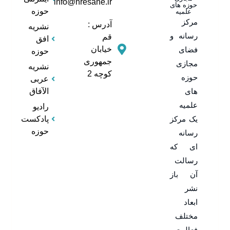
info@hresane.ir
حوزه های
حوزه
علمیه
مرکز
آدرس :
نشریه
رسانه و
قم
افق
خیابان
فضای
حوزه
جمهوری
مجازی
نشریه
کوچه 2
حوزه
عربی
های
الآفاق
علمیه
رادیو
یک مرکز
پادکست
حوزه
رسانه
ای که
رسالت
آن باز
نشر
ابعاد
مختلف
فعالیت