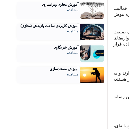
آموزش مجازی ویراستاری
 فعالیت
مشاهده
یژه هوش
آموزش کاربردی ساخت پادپخش (مجازی)
مشاهده
یک صنعت
اره‌های
ده قرار
آموزش خبرنگاری
مشاهده
آموزش مستندسازی
ند و به
مشاهده
 هستند،
ن رسانه
انه‌ای،