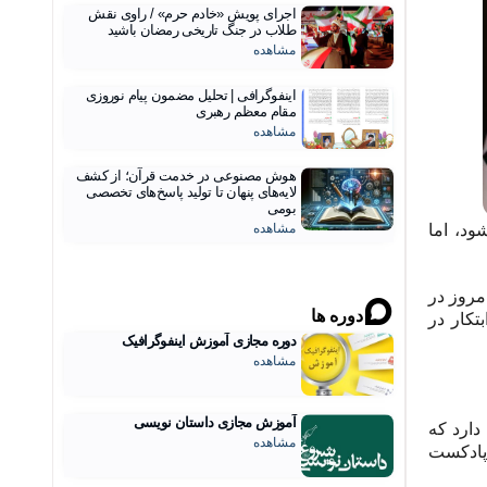
اجرای پویش «خادم حرم» / راوی نقش
طلاب در جنگ تاریخی رمضان باشید
مشاهده
اینفوگرافی | تحلیل مضمون پیام نوروزی
مقام معظم رهبری
مشاهده
هوش مصنوعی در خدمت قرآن؛ از کشف
لایه‌های پنهان تا تولید پاسخ‌های تخصصی
بومی
ود، اما
مشاهده
مروز در
دوره ها
تکار در
دوره مجازی آموزش اینفوگرافیک
مشاهده
آموزش مجازی داستان نویسی
دارد که
مشاهده
 پادکست