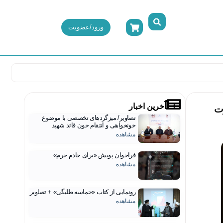
ورود/عضویت
آخرین اخبار
ت
تصاویر/ میزگردهای تخصصی با موضوع
خونخواهی و انتقام خون قائد شهید
مشاهده
فراخوان پویش «برای خادم حرم»
مشاهده
رونمایی از کتاب «حماسه طلبگی» + تصاویر
مشاهده