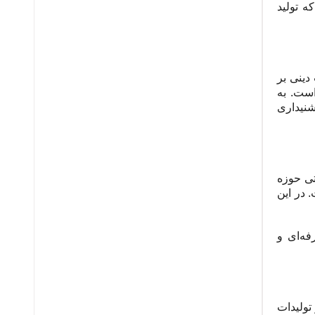
 تولید
دینی بر
است. به
شنیداری
تی حوزه
 در این
فه‌ای و
تولیدات