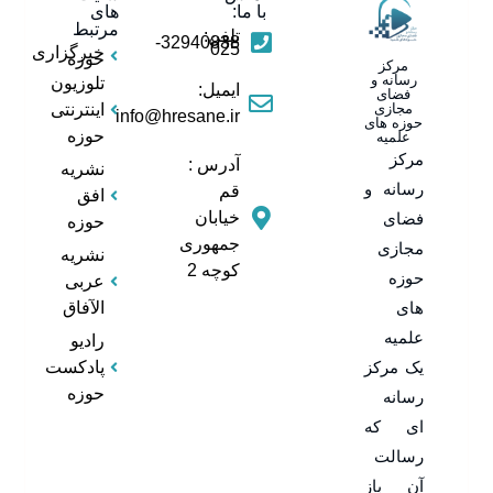
با ما:
های
مرتبط
تلفن:
32940838-
025
خبرگزاری
حوزه
مرکز
رسانه و
تلوزیون
ایمیل:
فضای
مجازی
اینترنتی
info@hresane.ir
حوزه های
حوزه
علمیه
مرکز
آدرس :
نشریه
رسانه و
قم
افق
خیابان
فضای
حوزه
جمهوری
مجازی
نشریه
کوچه 2
حوزه
عربی
های
الآفاق
علمیه
رادیو
یک مرکز
پادکست
حوزه
رسانه
ای که
رسالت
آن باز