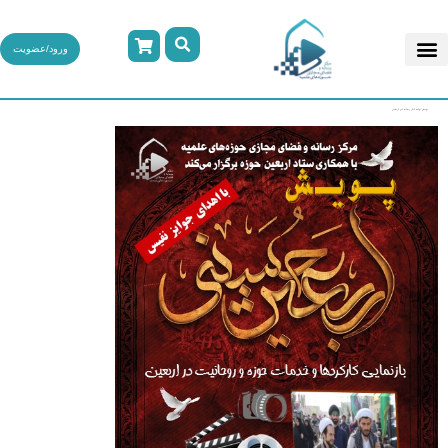
ورود/عضویت
پویش تولید آثار رسانه ای اربعین