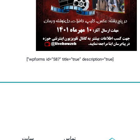
[wpforms id=”587″ title=”true” description=”true”]
تماس
سایت