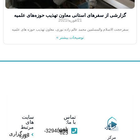
گزارشی از سفرهای استانی معاون تهذیب حوزه‌های علمیه
21/فوریه/2021
سفرحجت الاسلام والمسلمین محمد عالم زاده نوری، معاون تهذیب حوزه های علمیه
توضیحات بیشتر »
تماس
سایت
با ما:
های
مرتبط
تلفن:
32940838-
025
خبرگزاری
حوزه
مرکز