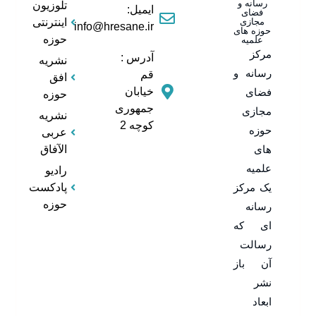
رسانه و
تلوزیون
ایمیل:
فضای
مجازی
اینترنتی
info@hresane.ir
حوزه های
حوزه
علمیه
مرکز
آدرس :
نشریه
رسانه و
قم
افق
خیابان
فضای
حوزه
جمهوری
مجازی
نشریه
کوچه 2
حوزه
عربی
های
الآفاق
علمیه
رادیو
یک مرکز
پادکست
حوزه
رسانه
ای که
رسالت
آن باز
نشر
ابعاد