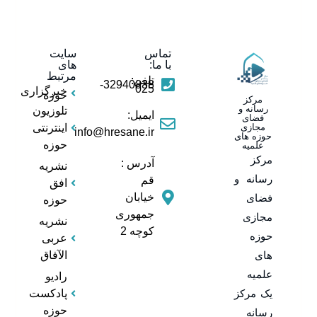
تماس
سایت
با ما:
های
مرتبط
تلفن:
32940838-
025
خبرگزاری
حوزه
مرکز
رسانه و
تلوزیون
ایمیل:
فضای
مجازی
اینترنتی
info@hresane.ir
حوزه های
حوزه
علمیه
مرکز
آدرس :
نشریه
رسانه و
قم
افق
خیابان
فضای
حوزه
جمهوری
مجازی
نشریه
کوچه 2
حوزه
عربی
های
الآفاق
علمیه
رادیو
یک مرکز
پادکست
حوزه
رسانه