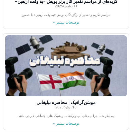
گزیده‌ای از مراسم تقدیر آثار برتر پویش «به وقت اربعین»
11/نوامبر/2025
مراسم تکریم و تقدیر از برگزیدگان پویش «به وقت اربعین» با حضور
توضیحات بیشتر »
موشن‌گرافیک | محاصره تبلیغاتی
18/ژوئن/2025
به نظر شما چرا پیام‌های امیدوارکننده در شبکه های اجتماعی خارجی مانند
توضیحات بیشتر »