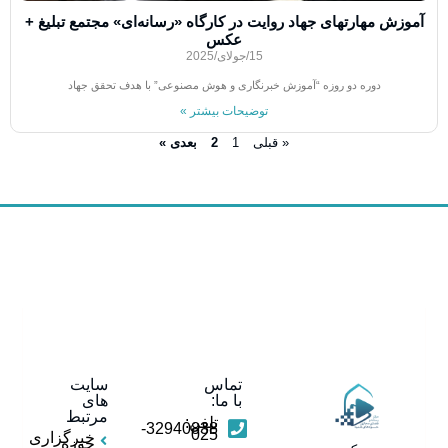
آموزش مهارت‎های جهاد روایت در کارگاه «رسانه‌ای» مجتمع تبلیغ +
عکس
15/جولای/2025
دوره دو روزه “آموزش خبرنگاری و هوش مصنوعی” با هدف تحقق جهاد
توضیحات بیشتر »
« قبلی
1
2
بعدی »
تماس
سایت
با ما:
های
مرتبط
تلفن:
32940838-
025
خبرگزاری
حوزه