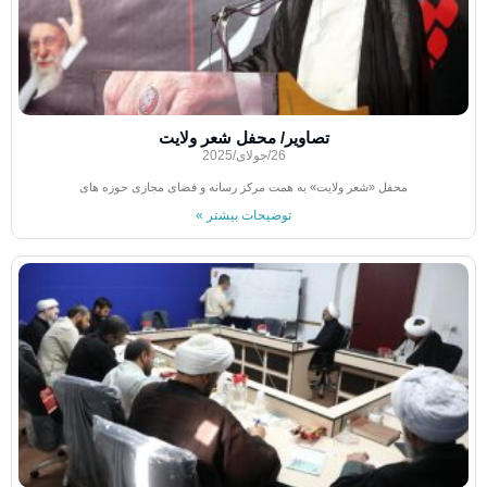
تصاویر/ محفل شعر ولایت
26/جولای/2025
محفل «شعر ولایت» به همت مرکز رسانه و فضای مجازی حوزه های
توضیحات بیشتر »