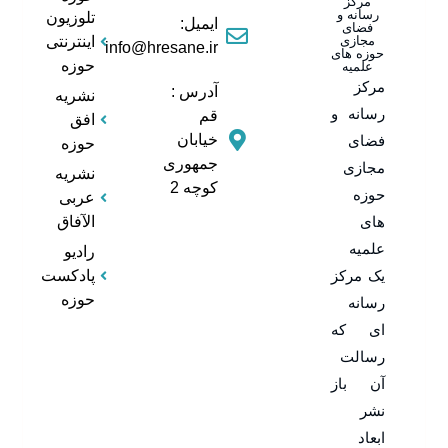
مرکز
رسانه و
تلوزیون
ایمیل:
فضای
مجازی
اینترنتی
info@hresane.ir
حوزه های
حوزه
علمیه
مرکز
آدرس :
نشریه
رسانه و
قم
افق
خیابان
فضای
حوزه
جمهوری
مجازی
نشریه
کوچه 2
حوزه
عربی
های
الآفاق
علمیه
رادیو
یک مرکز
پادکست
حوزه
رسانه
ای که
رسالت
آن باز
نشر
ابعاد