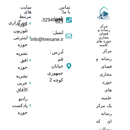
تماس
سایت
با ما:
های
مرتبط
تلفن:
32940838-
025
خبرگزاری
حوزه
مرکز
رسانه و
تلوزیون
ایمیل:
فضای
مجازی
اینترنتی
info@hresane.ir
حوزه های
حوزه
علمیه
مرکز
آدرس :
نشریه
رسانه و
قم
افق
خیابان
فضای
حوزه
جمهوری
مجازی
نشریه
کوچه 2
حوزه
عربی
های
الآفاق
علمیه
رادیو
یک مرکز
پادکست
حوزه
رسانه
ای که
رسالت