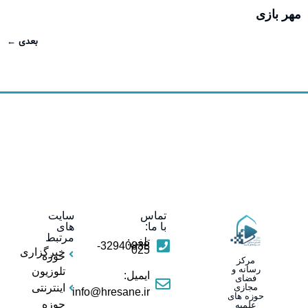
مهر بازی
بعدی
←
تماس
سایت
با ما:
های
مرتبط
تلفن:
32940838-
025
خبرگزاری
حوزه
مرکز
رسانه و
تلوزیون
ایمیل:
فضای
مجازی
اینترنتی
info@hresane.ir
حوزه های
حوزه
علمیه