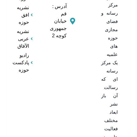
مرکز
آدرس :
نشریه
رسانه و
قم
افق
خیابان
فضای
حوزه
جمهوری
مجازی
نشریه
کوچه 2
حوزه
عربی
های
الآفاق
علمیه
رادیو
یک مرکز
پادکست
حوزه
رسانه
ای که
رسالت
آن باز
نشر
ابعاد
مختلف
فعالیت
ها در