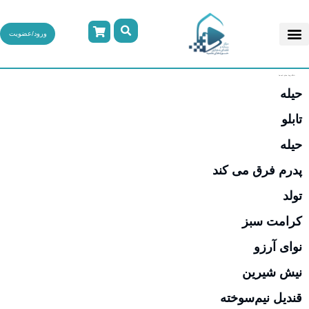
ورود/عضویت
بایگانی‌ها:
فیلم نامه ها
حیله
تابلو
حیله
پدرم فرق می کند
تولد
کرامت سبز
نوای آرزو
نیش شیرین
قندیل‌ نیم‌سوخته