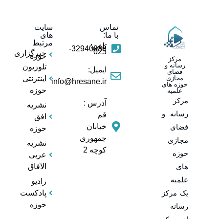
تماس
سایت
با ما:
های
مرتبط
تلفن:
32940838-
025
خبرگزاری
حوزه
مرکز
رسانه و
تلوزیون
ایمیل:
فضای
مجازی
اینترنتی
info@hresane.ir
حوزه های
حوزه
علمیه
مرکز
آدرس :
نشریه
رسانه و
قم
افق
خیابان
فضای
حوزه
جمهوری
مجازی
نشریه
کوچه 2
حوزه
عربی
های
الآفاق
علمیه
رادیو
یک مرکز
پادکست
حوزه
رسانه