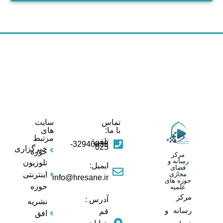
تماس
سایت
با ما:
های
مرتبط
تلفن:
32940838-
025
خبرگزاری
حوزه
مرکز
رسانه و
تلوزیون
ایمیل:
فضای
مجازی
اینترنتی
info@hresane.ir
حوزه های
حوزه
علمیه
مرکز
آدرس :
نشریه
رسانه و
قم
افق