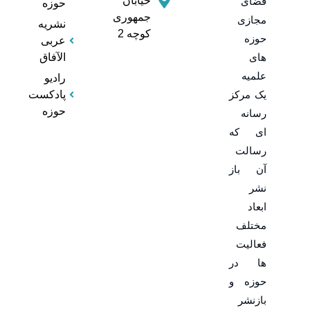
خیابان
فضای
حوزه
جمهوری
مجازی
نشریه
کوچه 2
حوزه
عربی
های
الآفاق
علمیه
رادیو
یک مرکز
پادکست
حوزه
رسانه
ای که
رسالت
آن باز
نشر
ابعاد
مختلف
فعالیت
ها در
حوزه و
بازنشر