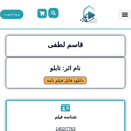
ورود/عضویت
قاسم لطفی
نام اثر: تابلو
دانلود فایل فیلم نامه
شناسه فیلم
1402/7763