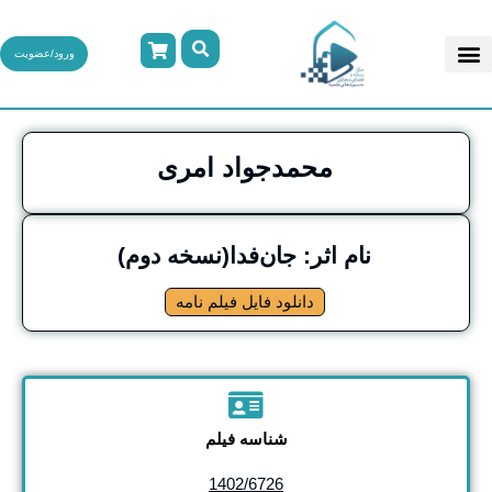
ورود/عضویت
محمدجواد امری
نام اثر: جان‌فدا(نسخه دوم)
دانلود فایل فیلم نامه
شناسه فیلم
1402/6726