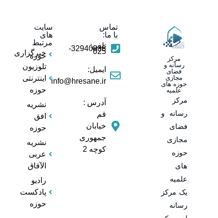
تماس
سایت
با ما:
های
مرتبط
تلفن:
32940838-
025
خبرگزاری
حوزه
مرکز
رسانه و
تلوزیون
ایمیل:
فضای
مجازی
اینترنتی
info@hresane.ir
حوزه های
حوزه
علمیه
مرکز
آدرس :
نشریه
رسانه و
قم
افق
خیابان
فضای
حوزه
جمهوری
مجازی
نشریه
کوچه 2
حوزه
عربی
های
الآفاق
علمیه
رادیو
یک مرکز
پادکست
حوزه
رسانه